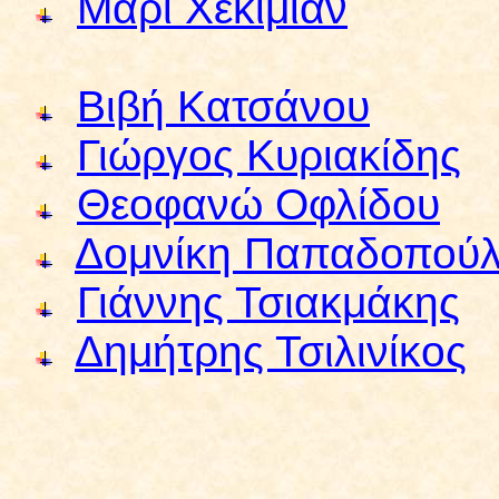
Μάρι Χεκιμιάν
Βιβή Κατσάνου
Γιώργος Κυριακίδης
Θεοφανώ Οφλίδου
Δομνίκη Παπαδοπού
Γιάννης Τσιακμάκης
Δημήτρης Τσιλινίκος