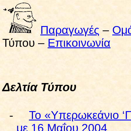
Παραγωγές
–
Ομ
Τύπου –
Επικοινωνία
Δελτία Τύπου
-
Το «Υπερωκεάνιο ‘Π
με 16 Μαΐου 2004